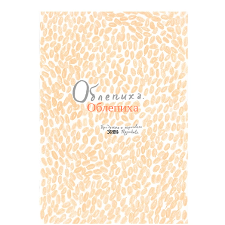
Облепиха
зин